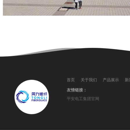
首页
关于我们
产品展示
新
友情链接：
平安电工集团官网