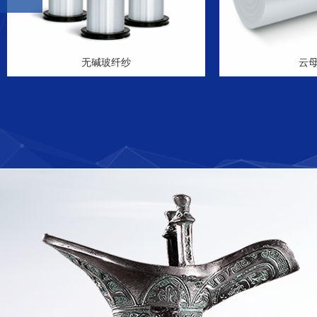
无碱玻纤纱
云