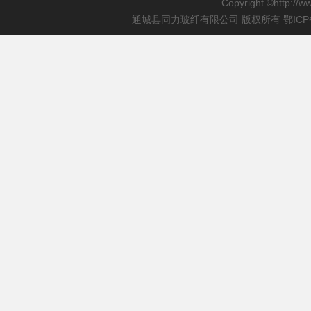
Copyright ©http://ww
通城县同力玻纤有限公司 版权所有
鄂ICP