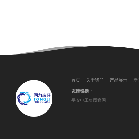
首页
关于我们
产品展示
新
友情链接：
平安电工集团官网